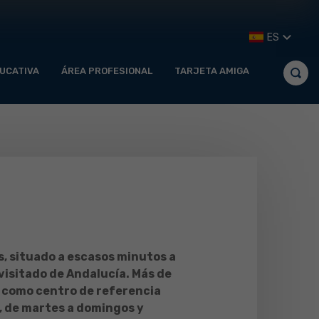
ES
UCATIVA
ÁREA PROFESIONAL
TARJETA AMIGA
s, situado a escasos minutos a
visitado de Andalucía. Más de
o como centro de referencia
o, de martes a domingos y