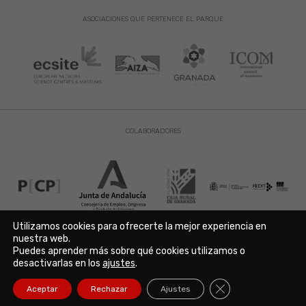
ASOCIACIONES QUE PERTENECE EL PARQUE
COLABORADORES
Utilizamos cookies para ofrecerte la mejor experiencia en
nuestra web.
Puedes aprender más sobre qué cookies utilizamos o
Aviso Legal
|
Política de Privacidad
|
Política de Cookies
desactivarlas en los
ajustes
.
Copyright © 2021. Parque de las Ciencias. Avda. de la Ciencia s/n
18006 Granada. España. Telf.: 958 131 900. Todos los derechos
Cerrar el banner de
Aceptar
Rechazar
Ajustes
reservados./