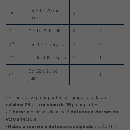
Del 24 al 28 de
er
1
2
2
junio
2º
Del 1 al 5 de julio
2
2
er
3
Del 8 al 12 de julio
2
2
4º
Del 15 al 19 de julio
1
1
Del 22 al 26 de
5º
1
1
julio
• El número de participantes por grupo será de un
máximo 25
y un
mínimo de 15
participantes.
• El
horario
de la actividad será
de lunes a viernes de
9:30 a 14:30 h.
•
Habrá un servicio de horario ampliado
de 9:00 h y a