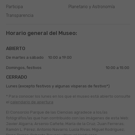
Participa
Planetario y Astronomía
Transparencia
Horario general del Museo:
ABIERTO
De martes a sábado
10:00 a 19:00
Domingos, festivos
10:00 a 15:00
CERRADO
Lunes (excepto festivos y algunas vísperas de festivo*)
* Para conocer los lunes en los que el museo está abierto
consulte
el
calendario de apertura
El Consorcio Parque de las Ciencias agradece a los/as
fotógráfos/as que han contribuido con las imágenes de esta Web:
Javier Algarra; Arsenio Cañete; María de la Cruz; Juan Ferreras;
Ramón L. Pérez; Antonio Navarro; Lucía Rivas; Miguel Rodríguez;