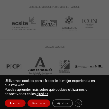
ASOCIACIONES QUE PERTENECE EL PARQUE
COLABORADORES
Utilizamos cookies para ofrecerte la mejor experiencia en
nuestra web.
Puedes aprender más sobre qué cookies utilizamos o
Aviso Legal
|
Política de Privacidad
|
Política de Cookies
desactivarlas en los
ajustes
.
Copyright © 2021. Parque de las Ciencias. Avda. de la Ciencia s/n
18006 Granada. España. Telf.: 958 131 900. Todos los derechos
Cerrar el banner de
Aceptar
Rechazar
Ajustes
reservados./