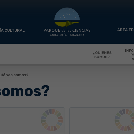
ÁREA ED
ÍA CULTURAL
INF
¿QUIÉNES
P
SOMOS?
V
uiénes somos?
somos?