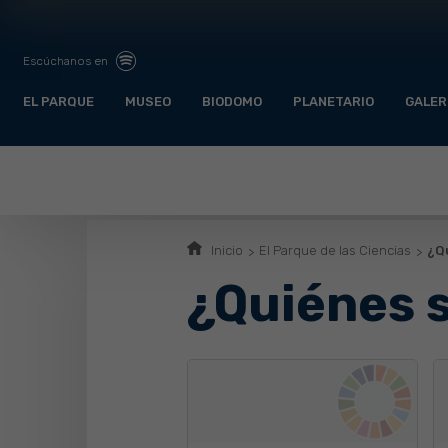
Escúchanos en
EL PARQUE
MUSEO
BIODOMO
PLANETARIO
GALER
Inicio
El Parque de las Ciencias
¿Q
¿Quiénes 