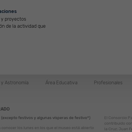
caciones
 y proyectos
ón de la actividad que
o y Astronomía
Área Educativa
Profesionales
RADO
 (excepto festivos y algunas vísperas de festivo*)
El Consorcio P
contribuido co
a conocer los lunes en los que el museo está abierto
la Cruz; Juan F