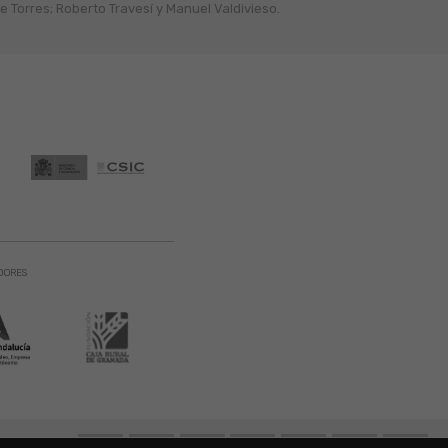
 Torres; Roberto Travesí y Manuel Valdivieso.
DORES