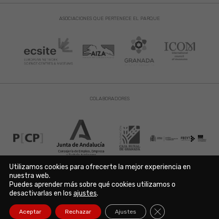
ASOCIACIONES QUE PERTENECE EL PARQUE
COLABORADORES
Utilizamos cookies para ofrecerte la mejor experiencia en
nuestra web.
Puedes aprender más sobre qué cookies utilizamos o
Aviso Legal
|
Política de Privacidad
|
Política de Cookies
desactivarlas en los
ajustes
.
Copyright © 2021. Parque de las Ciencias. Avda. de la Ciencia s/n
18006 Granada. España. Telf.: 958 131 900. Todos los derechos
Cerrar el banner de
Aceptar
Rechazar
Ajustes
reservados./