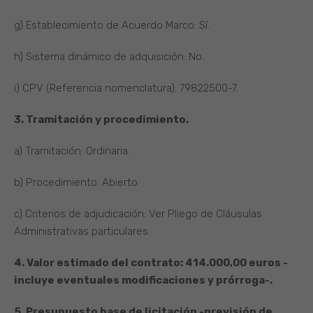
g) Establecimiento de Acuerdo Marco: Sí.
h) Sistema dinámico de adquisición: No.
i) CPV (Referencia nomenclatura): 79822500-7.
3. Tramitación y procedimiento.
a) Tramitación: Ordinaria.
b) Procedimiento: Abierto.
c) Criterios de adjudicación: Ver Pliego de Cláusulas
Administrativas particulares.
4. Valor estimado del contrato: 414.000,00 euros -
incluye eventuales modificaciones y prórroga-.
5. Presupuesto base de licitación -previsión de