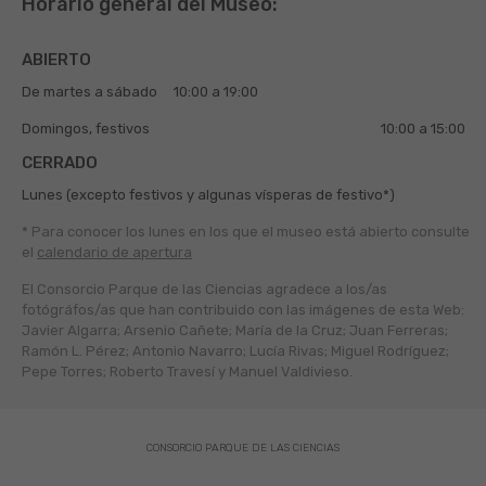
Horario general del Museo:
ABIERTO
De martes a sábado
10:00 a 19:00
Domingos, festivos
10:00 a 15:00
CERRADO
Lunes (excepto festivos y algunas vísperas de festivo*)
* Para conocer los lunes en los que el museo está abierto
consulte
el
calendario de apertura
El Consorcio Parque de las Ciencias agradece a los/as
fotógráfos/as que han contribuido con las imágenes de esta Web:
Javier Algarra; Arsenio Cañete; María de la Cruz; Juan Ferreras;
Ramón L. Pérez; Antonio Navarro; Lucía Rivas; Miguel Rodríguez;
Pepe Torres; Roberto Travesí y Manuel Valdivieso.
CONSORCIO PARQUE DE LAS CIENCIAS