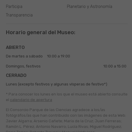
Participa
Planetario y Astronomía
Transparencia
Horario general del Museo:
ABIERTO
De martes a sábado
10:00 a 19:00
Domingos, festivos
10:00 a 15:00
CERRADO
Lunes (excepto festivos y algunas vísperas de festivo*)
* Para conocer los lunes en los que el museo está abierto
consulte
el
calendario de apertura
El Consorcio Parque de las Ciencias agradece a los/as
fotógráfos/as que han contribuido con las imágenes de esta Web:
Javier Algarra; Arsenio Cañete; María de la Cruz; Juan Ferreras;
Ramón L. Pérez; Antonio Navarro; Lucía Rivas; Miguel Rodríguez;