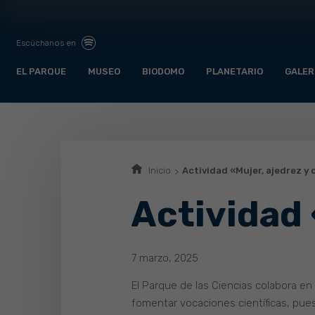
Escúchanos en
EL PARQUE
MUSEO
BIODOMO
PLANETARIO
GALER
Inicio
Actividad «Mujer, ajedrez y 
Actividad 
7 marzo, 2025
El Parque de las Ciencias colabora en 
fomentar vocaciones científicas, pue