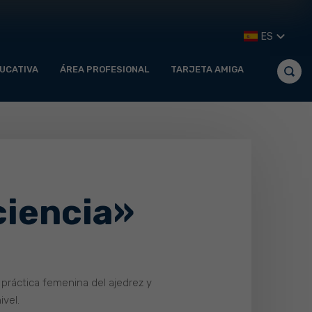
ES
UCATIVA
ÁREA PROFESIONAL
TARJETA AMIGA
ciencia»
la práctica femenina del ajedrez y
vel.