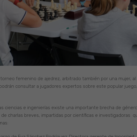
un torneo femenino de ajedrez, arbitrado también por una mujer, al
rán consultar a jugadores expertos sobre este popular juego, c
 ciencias e ingenierías existe una importante brecha de género,
de charlas breves, impartidas por científicas e investigadoras q
mas:
 cargo de Eva Sánchez Rodríguez. Directora gerente de Innoplant.