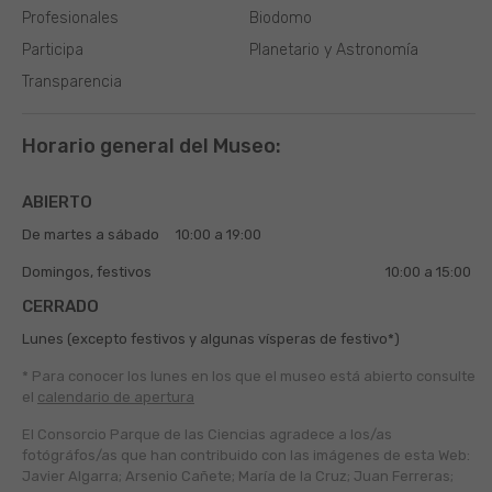
Profesionales
Biodomo
Participa
Planetario y Astronomía
Transparencia
Horario general del Museo:
ABIERTO
De martes a sábado
10:00 a 19:00
Domingos, festivos
10:00 a 15:00
CERRADO
Lunes (excepto festivos y algunas vísperas de festivo*)
* Para conocer los lunes en los que el museo está abierto
consulte
el
calendario de apertura
El Consorcio Parque de las Ciencias agradece a los/as
fotógráfos/as que han contribuido con las imágenes de esta Web:
Javier Algarra; Arsenio Cañete; María de la Cruz; Juan Ferreras;