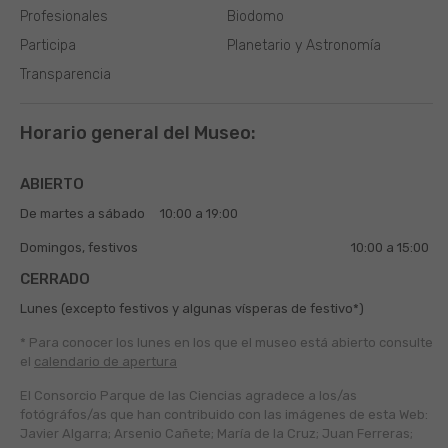
Profesionales
Biodomo
Participa
Planetario y Astronomía
Transparencia
Horario general del Museo:
ABIERTO
De martes a sábado
10:00 a 19:00
Domingos, festivos
10:00 a 15:00
CERRADO
Lunes (excepto festivos y algunas vísperas de festivo*)
* Para conocer los lunes en los que el museo está abierto
consulte
el
calendario de apertura
El Consorcio Parque de las Ciencias agradece a los/as
fotógráfos/as que han contribuido con las imágenes de esta Web:
Javier Algarra; Arsenio Cañete; María de la Cruz; Juan Ferreras;