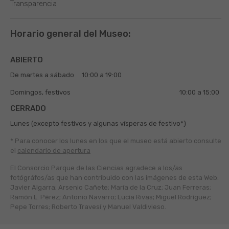
Transparencia
Horario general del Museo:
ABIERTO
De martes a sábado
10:00 a 19:00
Domingos, festivos
10:00 a 15:00
CERRADO
Lunes (excepto festivos y algunas vísperas de festivo*)
* Para conocer los lunes en los que el museo está abierto
consulte
el
calendario de apertura
El Consorcio Parque de las Ciencias agradece a los/as
fotógráfos/as que han contribuido con las imágenes de esta Web:
Javier Algarra; Arsenio Cañete; María de la Cruz; Juan Ferreras;
Ramón L. Pérez; Antonio Navarro; Lucía Rivas; Miguel Rodríguez;
Pepe Torres; Roberto Travesí y Manuel Valdivieso.