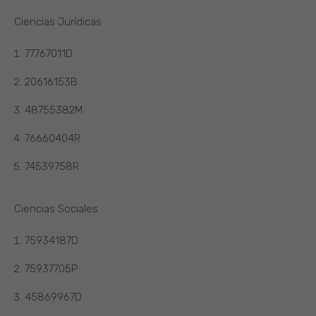
Ciencias Jurídicas
77767011D
20616153B
48755382M
76660404R
74539758R
Ciencias Sociales
75934187D
75937705P
45869967D