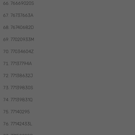
76669020S
76737663A
76740682D
77020933M
77034604Z
77137794A
77138632J
77139830S
77139831Q
77140295
77142433L