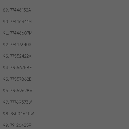
77446132A
77446341M
77446687M
77447340S
77552422X
77556758E
77557862E
77559628V
77769373W
78004640W
79126425P