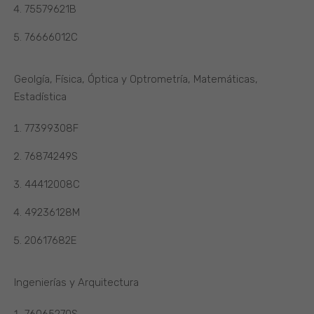
75579621B
76666012C
Geolgía, Física, Óptica y Optrometría, Matemáticas,
Estadística
77399308F
76874249S
44412008C
49236128M
20617682E
Ingenierías y Arquitectura