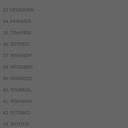
53925835N
54141532S
71369740G
727701057
74735587P
74735588D
74743852Q
75168826L
75169346X
75171580J
75171737D