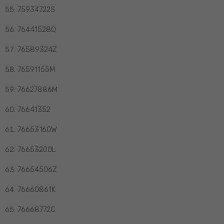
75934722S
76441528Q
76589324Z
76591155M
76627886M
76641352
76653160W
76653200L
76654506Z
76660861K
76668772C