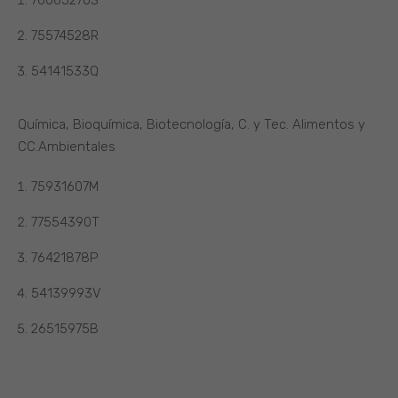
76065270S
75574528R
54141533Q
Química, Bioquímica, Biotecnología, C. y Tec. Alimentos y
CC.Ambientales
75931607M
77554390T
76421878P
54139993V
26515975B