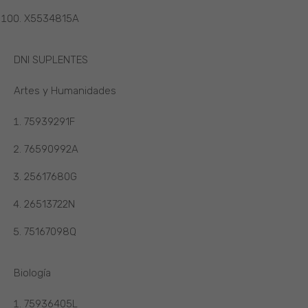
X5534815A
DNI SUPLENTES
Artes y Humanidades
75939291F
76590992A
25617680G
26513722N
75167098Q
Biología
75936405L