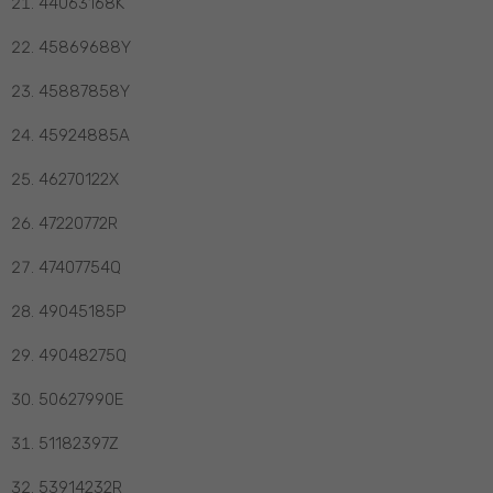
44063168K
45869688Y
45887858Y
45924885A
46270122X
47220772R
47407754Q
49045185P
49048275Q
50627990E
51182397Z
53914232R