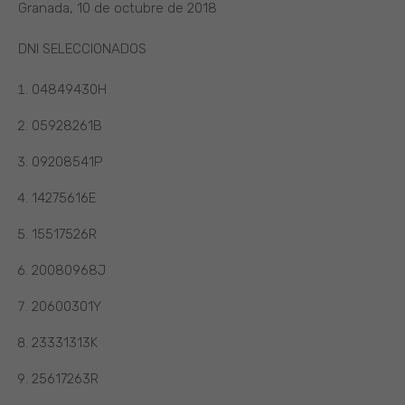
Granada, 10 de octubre de 2018
DNI SELECCIONADOS
04849430H
05928261B
09208541P
14275616E
15517526R
20080968J
20600301Y
23331313K
25617263R