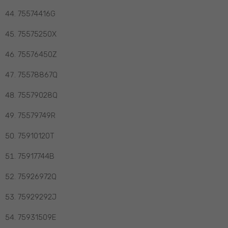
75574416G
75575250X
75576450Z
75578867Q
75579028Q
75579749R
75910120T
75917744B
75926972Q
75929292J
75931509E