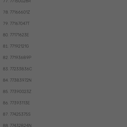
77150028R
77166601Z
77167047T
77171623E
77192121G
77193689P
77233836C
77383972N
77390023Z
77393113E
77425375S
77432824N