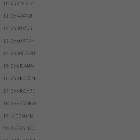
25741491Y
25741492F
26501303
26501917Y
26505257B
26512746W
26516475M
26518268G
28845316G
31003071Z
32732647J