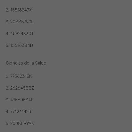
15516247X
20885790L
45924330T
15516384D
Ciencias de la Salud
77362315K
26264588Z
47560534F
77424142R
20080999K