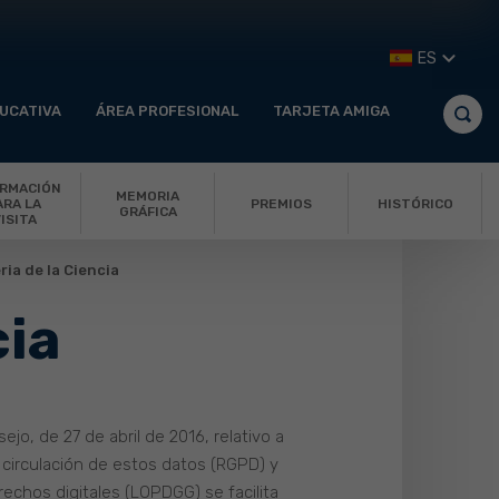
ES
UCATIVA
ÁREA PROFESIONAL
TARJETA AMIGA
ORMACIÓN
MEMORIA
PREMIOS
HISTÓRICO
ARA LA
GRÁFICA
ISITA
ria de la Ciencia
cia
o, de 27 de abril de 2016, relativo a
e circulación de estos datos (RGPD) y
echos digitales (LOPDGG) se facilita