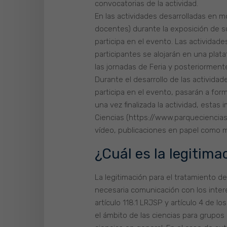
convocatorias de la actividad.
En las actividades desarrolladas en mo
docentes) durante la exposición de su
participa en el evento. Las actividad
participantes se alojarán en una plat
las jornadas de Feria y posteriormente
Durante el desarrollo de las activida
participa en el evento, pasarán a form
una vez finalizada la actividad, est
Ciencias (https://www.parqueciencias
vídeo, publicaciones en papel como 
¿Cuál es la legitima
La legitimación para el tratamiento de
necesaria comunicación con los intere
artículo 118.1 LRJSP y artículo 4 de l
el ámbito de las ciencias para grupos