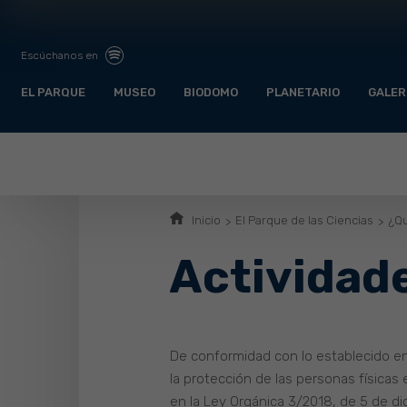
Escúchanos en
EL PARQUE
MUSEO
BIODOMO
PLANETARIO
GALER
Inicio
El Parque de las Ciencias
¿Q
Actividade
De conformidad con lo establecido en 
la protección de las personas físicas 
en la Ley Orgánica 3/2018, de 5 de di