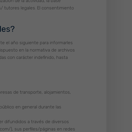
zación de la actividad, la base
/ tutores legales. El consentimiento
les?
te el año siguiente para informarles
 dispuesto en la normativa de archivos
as con carácter indefinido, hasta
resas de transporte, alojamientos,
 público en general durante las
er difundidos a través de diversos
com/), sus perfiles/páginas en redes