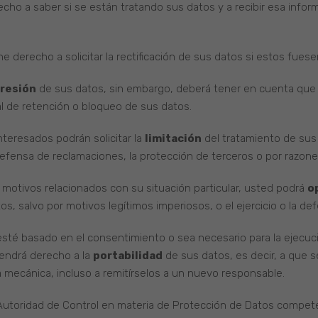
echo a saber si se están tratando sus datos y a recibir esa infor
ne derecho a solicitar la rectificación de sus datos si estos fue
resión
de sus datos, sin embargo, deberá tener en cuenta que
al de retención o bloqueo de sus datos.
nteresados podrán solicitar la
limitación
del tratamiento de sus
defensa de reclamaciones, la protección de terceros o por razone
 motivos relacionados con su situación particular, usted podrá
o
tos, salvo por motivos legítimos imperiosos, o el ejercicio o la d
sté basado en el consentimiento o sea necesario para la ejecuc
endrá derecho a la
portabilidad
de sus datos, es decir, a que 
 mecánica, incluso a remitírselos a un nuevo responsable.
 Autoridad de Control en materia de Protección de Datos compe