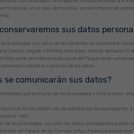
rización para la difusión de imágenes con posterioridad a la finali
del interesado, en el caso de menores, consentimiento de padres
ento.
 conservaremos sus datos persona
 de la actividad. Los datos de los docentes se conservarán duran
e la Ciencia. Llegado a término este plazo, será de aplicación lo
rman parte del material audiovisual del Parque serán conservad
ntimiento o solicite la supresión de los datos.
os se comunicarán sus datos?
ntidades que prestarán servicios auxiliares a la Feria como: emp
rma virtual donde podrán ser visualizados por los participantes y
 durante 1 año
o de las actividades, así como los vídeos participantes podrán s
na Web del Parque de las Ciencias (https://www.parqueciencias.