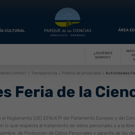
ÁREA ED
ÍA CULTURAL
INF
¿QUIÉNES
P
SOMOS?
V
uiénes somos?
Transparencia
Política de privacidad
Actividades Fe
s Feria de la Cien
el Reglamento (UE) 2016/679 del Parlamento Europeo y del Consej
en lo que respecta al tratamiento de datos personales y a la libr
ciembre, de Protección de Datos Personales y garantía de los der