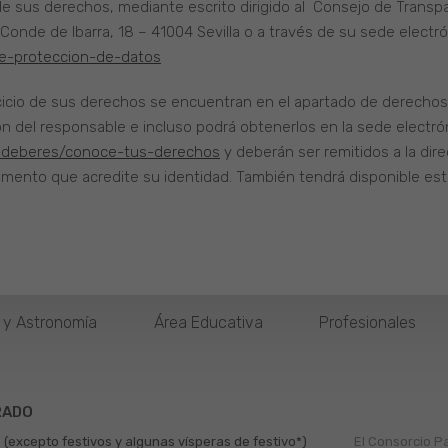
 de sus derechos, mediante escrito dirigido al Consejo de Trans
 Conde de Ibarra, 18 – 41004 Sevilla o a través de su sede electr
de-proteccion-de-datos
ercicio de sus derechos se encuentran en el apartado de derecho
ción del responsable e incluso podrá obtenerlos en la sede electró
-deberes/conoce-tus-derechos
y deberán ser remitidos a la dire
mento que acredite su identidad. También tendrá disponible esta 
o y Astronomía
Área Educativa
Profesionales
RADO
 (excepto festivos y algunas vísperas de festivo*)
El Consorcio P