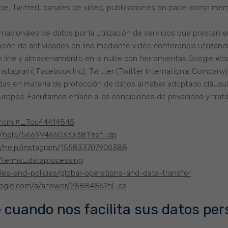
be, Twitter), canales de vídeo, publicaciones en papel como mem
rnacionales de datos por la utilización de servicios que prestan 
ación de actividades on line mediante video conferencia utilizan
on line y almacenamiento en la nube con herramientas Google Wo
nstagram( Facebook Inc), Twitter (Twitter International Company
s en materia de protección de datos al haber adoptado cláusul
uropea. Facilitamos enlace a las condiciones de privacidad y tr
y.html#_Toc44414845
m/help/566994660333381?ref=dp
om/help/instagram/155833707900388
/terms_dataprocessing
ules-and-policies/global-operations-and-data-transfer
google.com/a/answer/2888485?hl=es
 cuando nos facilita sus datos pe