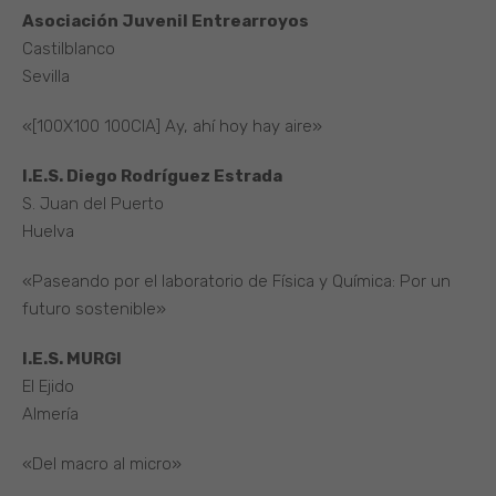
Asociación Juvenil Entrearroyos
Castilblanco
Sevilla
«[100X100 100CIA] Ay, ahí hoy hay aire»
I.E.S. Diego Rodríguez Estrada
S. Juan del Puerto
Huelva
«Paseando por el laboratorio de Física y Química: Por un
futuro sostenible»
I.E.S. MURGI
El Ejido
Almería
«Del macro al micro»