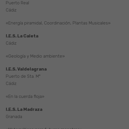
Puerto Real
Cádiz
«Energía piramidal, Coordinación, Plantas Musicales»
I.E.S. La Caleta
Cádiz
«Geología y Medio ambiente»
I.E.S. Valdelagrana
Puerto de Sta. Mª
Cádiz
«En la cuerda floja»
I.E.S. La Madraza
Granada