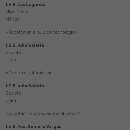
I.E.S. Las Lagunas
Míjas Costa
Málaga
«Robótca en el aula de tecnología»
I.E.S. Iulia Salaria
Sabiote
Jaén
«Ciencia y Naturaleza»
I.E.S. Iulia Salaria
Sabiote
Jaén
«¿Contaminaban nuestros abuelos?»
I.E.S. Fco. Romero Vargas