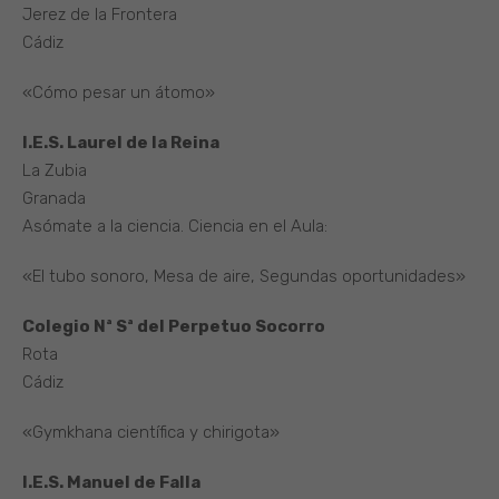
Jerez de la Frontera
Cádiz
«Cómo pesar un átomo»
I.E.S. Laurel de la Reina
La Zubia
Granada
Asómate a la ciencia. Ciencia en el Aula:
«El tubo sonoro, Mesa de aire, Segundas oportunidades»
Colegio Nª Sª del Perpetuo Socorro
Rota
Cádiz
«Gymkhana científica y chirigota»
I.E.S. Manuel de Falla