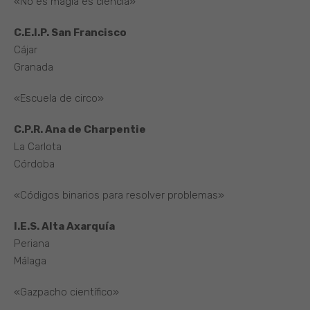
«No es magia es ciencia»
C.E.I.P. San Francisco
Cájar
Granada
«Escuela de circo»
C.P.R. Ana de Charpentie
La Carlota
Córdoba
«Códigos binarios para resolver problemas»
I.E.S. Alta Axarquía
Periana
Málaga
«Gazpacho científico»