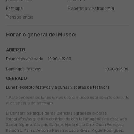
Participa
Planetario y Astronomía
Transparencia
Horario general del Museo:
ABIERTO
De martes a sábado
10:00 a 19:00
Domingos, festivos
10:00 a 15:00
CERRADO
Lunes (excepto festivos y algunas vísperas de festivo*)
* Para conocer los lunes en los que el museo está abierto
consulte
el
calendario de apertura
El Consorcio Parque de las Ciencias agradece a los/as
fotógráfos/as que han contribuido con las imágenes de esta Web:
Javier Algarra; Arsenio Cañete; María de la Cruz; Juan Ferreras;
Ramón L. Pérez; Antonio Navarro; Lucía Rivas; Miguel Rodríguez;