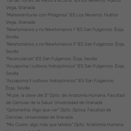
“De las Torres de Hanoi a la Luna“ IES los Neveros. Huétor
Vega, Granada
“Mateaventuras con Pitágoras“ IES Los Neveros. Huétor
Vega, Granada
“Newtonianos y no Newtonianos I“ IES San Fulgencio. Écija,
Sevilla
“Newtonianos y no Newtonianos II“ IES San Fulgencio. Écija,
Sevilla
“Recirculando“ IES San Fulgencio. Écija, Sevilla
“Acuaponia I cultivos hidropónicos“ IES San Fulgencio. Écija,
Sevilla
“Acuaponia II cultivos hidropónicos“ IES San Fulgencio.
Écija, Sevilla
“Mi pie, la clave del 3“ Dpto. de Anatomía Humana. Facultad
de Ciencias de la Salud. Universidad de Granada
“Optometría: Algo que ver“ Dpto. Óptica. Facultad de
Ciencias. Universidad de Granada
“Mio Cuore, algo más que latidos“ Dpto. Anatomía Humana.