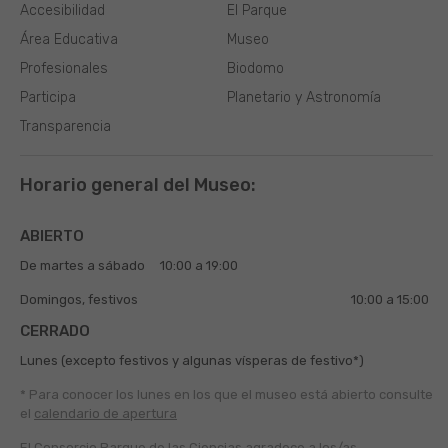
Accesibilidad
El Parque
Área Educativa
Museo
Profesionales
Biodomo
Participa
Planetario y Astronomía
Transparencia
Horario general del Museo:
ABIERTO
De martes a sábado
10:00 a 19:00
Domingos, festivos
10:00 a 15:00
CERRADO
Lunes (excepto festivos y algunas vísperas de festivo*)
* Para conocer los lunes en los que el museo está abierto
consulte
el
calendario de apertura
El Consorcio Parque de las Ciencias agradece a los/as