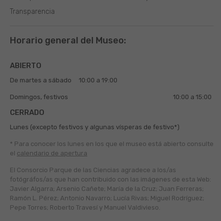
Transparencia
Horario general del Museo:
ABIERTO
De martes a sábado
10:00 a 19:00
Domingos, festivos
10:00 a 15:00
CERRADO
Lunes (excepto festivos y algunas vísperas de festivo*)
* Para conocer los lunes en los que el museo está abierto
consulte
el
calendario de apertura
El Consorcio Parque de las Ciencias agradece a los/as
fotógráfos/as que han contribuido con las imágenes de esta Web:
Javier Algarra; Arsenio Cañete; María de la Cruz; Juan Ferreras;
Ramón L. Pérez; Antonio Navarro; Lucía Rivas; Miguel Rodríguez;
Pepe Torres; Roberto Travesí y Manuel Valdivieso.