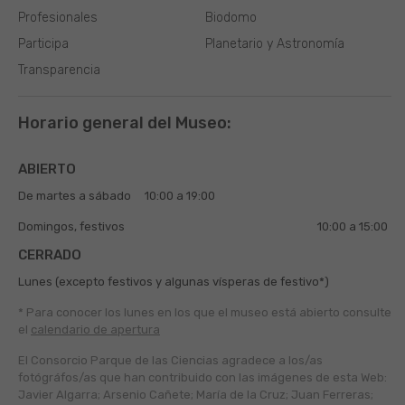
Profesionales
Biodomo
Participa
Planetario y Astronomía
Transparencia
Horario general del Museo:
ABIERTO
De martes a sábado
10:00 a 19:00
Domingos, festivos
10:00 a 15:00
CERRADO
Lunes (excepto festivos y algunas vísperas de festivo*)
* Para conocer los lunes en los que el museo está abierto
consulte
el
calendario de apertura
El Consorcio Parque de las Ciencias agradece a los/as
fotógráfos/as que han contribuido con las imágenes de esta Web:
Javier Algarra; Arsenio Cañete; María de la Cruz; Juan Ferreras;