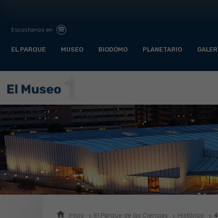
Escúchanos en
EL PARQUE
MUSEO
BIODOMO
PLANETARIO
GALER
Inicio
El Parque de las Ciencias
Histórico
4