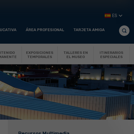
ES
UCATIVA
ÁREA PROFESIONAL
TARJETA AMIGA
NTENIDO
EXPOSICIONES
TALLERES EN
ITINERARIOS
MANENTE
TEMPORALES
EL MUSEO
ESPECIALES
Recursos Multimedia