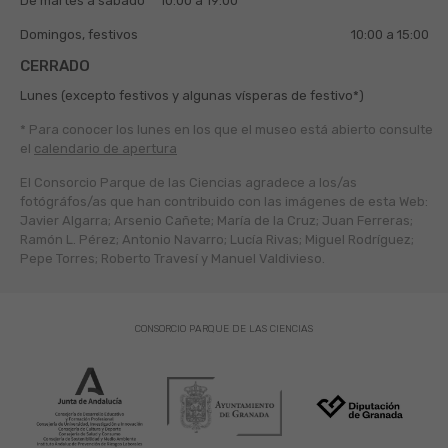
De martes a sábado
10:00 a 19:00
Domingos, festivos
10:00 a 15:00
CERRADO
Lunes (excepto festivos y algunas vísperas de festivo*)
* Para conocer los lunes en los que el museo está abierto
consulte
el
calendario de apertura
El Consorcio Parque de las Ciencias agradece a los/as
fotógráfos/as que han contribuido con las imágenes de esta Web:
Javier Algarra; Arsenio Cañete; María de la Cruz; Juan Ferreras;
Ramón L. Pérez; Antonio Navarro; Lucía Rivas; Miguel Rodríguez;
Pepe Torres; Roberto Travesí y Manuel Valdivieso.
CONSORCIO PARQUE DE LAS CIENCIAS