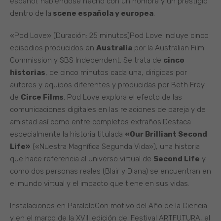
español. habiéndose hecho con un nombre y un prestigio
dentro de la
scene española y europea
.
«Pod Love» (Duración: 25 minutos)Pod Love incluye cinco
episodios producidos en
Australia
por la Australian Film
Commission y SBS Independent. Se trata de
cinco
historias
, de cinco minutos cada una, dirigidas por
autores y equipos diferentes y producidas por Beth Frey
de
Circe Films
. Pod Love explora el efecto de las
comunicaciones digitales en las relaciones de pareja y de
amistad así como entre completos extraños.Destaca
especialmente la historia titulada
«Our Brilliant Second
Life»
(«Nuestra Magnífica Segunda Vida»), una historia
que hace referencia al universo virtual de
Second Life
y
como dos personas reales (Blair y Diana) se encuentran en
el mundo virtual y el impacto que tiene en sus vidas.
Instalaciones en ParaleloCon motivo del Año de la Ciencia
y en el marco de la XVIII edición del Festival ARTFUTURA, el