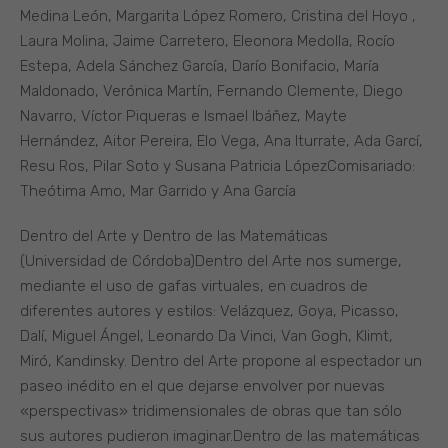
Medina León, Margarita López Romero, Cristina del Hoyo ,
Laura Molina, Jaime Carretero, Eleonora Medolla, Rocío
Estepa, Adela Sánchez García, Darío Bonifacio, María
Maldonado, Verónica Martín, Fernando Clemente, Diego
Navarro, Víctor Piqueras e Ismael Ibáñez, Mayte
Hernández, Aitor Pereira, Elo Vega, Ana Iturrate, Ada Garcí,
Resu Ros, Pilar Soto y Susana Patricia LópezComisariado:
Theótima Amo, Mar Garrido y Ana García
Dentro del Arte y Dentro de las Matemáticas
(Universidad de Córdoba)Dentro del Arte nos sumerge,
mediante el uso de gafas virtuales, en cuadros de
diferentes autores y estilos: Velázquez, Goya, Picasso,
Dalí, Miguel Ángel, Leonardo Da Vinci, Van Gogh, Klimt,
Miró, Kandinsky. Dentro del Arte propone al espectador un
paseo inédito en el que dejarse envolver por nuevas
«perspectivas» tridimensionales de obras que tan sólo
sus autores pudieron imaginar.Dentro de las matemáticas