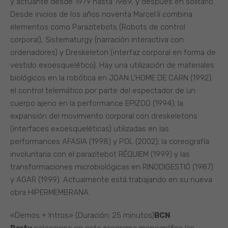
y actuante desde 1979 hasta 1989, y después en solitario.
Desde inicios de los años noventa Marcel.lí combina
elementos como Parazitebots (Robots de control
corporal), Sistematurgy (narración interactiva con
ordenadores) y Dreskeleton (interfaz corporal en forma de
vestido exoesquelético). Hay una utilización de materiales
biológicos en la robótica en JOAN L’HOME DE CARN (1992);
el control telemático por parte del espectador de un
cuerpo ajeno en la performance EPIZOO (1994); la
expansión del movimiento corporal con dreskeletons
(interfaces exoesqueléticas) utilizadas en las
performances AFASIA (1998) y POL (2002); la coreografía
involuntaria con el parazitebot RÉQUIEM (1999) y las
transformaciones microbiológicas en RINODIGESTIÓ (1987)
y AGAR (1999). Actualmente está trabajando en su nueva
obra HIPERMEMBRANA.
«Demos + Intros» (Duración: 25 minutos)
BCN