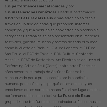
Antúnez, artista conocido por
sus
performances
mecatrónicas
y por
sus
instalaciones robóticas
. Desde la performance
tribal con
La Fura dels Baus
y más tarde en solitario a
través de un tipo de obras que proponen sistemas
complejos y que a menudo se convierten en híbridos sin
categoría.Sus trabajos se han presentado en numerosos
festivales, galerías, museos y teatros de todo el mundo,
como la Villette de Paris, el l.C.A. de Londres, el FILE de
Sao Paulo, el DAF de Tokio, el DOM Cultural Center de
Moscú, el DEAF de Rotterdam, Ars Electronica de Linz o el
Performing Arts de Seúl (Corea), entre otros.Desde los
años ochenta, el trabajo de Antúnez Roca se ha
caracterizado por la preocupación por la condición
humana, por el cómo y el porqué de los deseos y las
emociones de los seres humanos.En primer lugar desde la
performance tribal del colectivo
La Fura dels Baus
–
grupo del que fue fundador, coordinador artístico, músico