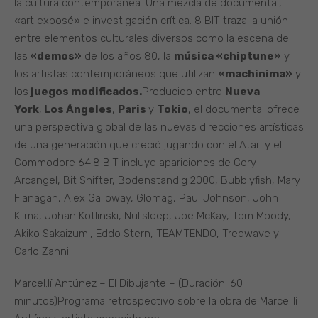
la cultura contemporánea. Una mezcla de documental,
«art exposé» e investigación crítica. 8 BIT traza la unión
entre elementos culturales diversos como la escena de
las
«demos»
de los años 80, la
música «chiptune»
y
los artistas contemporáneos que utilizan
«machinima»
y
los
juegos modificados.
Producido entre
Nueva
York
,
Los Ángeles
,
Paris
y
Tokio
, el documental ofrece
una perspectiva global de las nuevas direcciones artísticas
de una generación que creció jugando con el Atari y el
Commodore 64.8 BIT incluye apariciones de Cory
Arcangel, Bit Shifter, Bodenstandig 2000, Bubblyfish, Mary
Flanagan, Alex Galloway, Glomag, Paul Johnson, John
Klima, Johan Kotlinski, Nullsleep, Joe McKay, Tom Moody,
Akiko Sakaizumi, Eddo Stern, TEAMTENDO, Treewave y
Carlo Zanni.
Marcel.lí Antúnez – El Dibujante – (Duración: 60
minutos)Programa retrospectivo sobre la obra de Marcel.lí