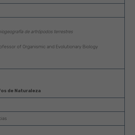
biogeografía de artrópodos terrestres
ofessor of Organismic and Evolutionary Biology
fos de Naturaleza
cias