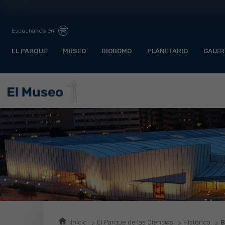
Escúchanos en
EL PARQUE
MUSEO
BIODOMO
PLANETARIO
GALER
Inicio
El Parque de las Ciencias
Histórico
B