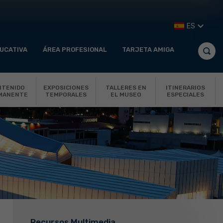
ES
UCATIVA
ÁREA PROFESIONAL
TARJETA AMIGA
NTENIDO
EXPOSICIONES
TALLERES EN
ITINERARIOS
MANENTE
TEMPORALES
EL MUSEO
ESPECIALES
Recursos Multimedia