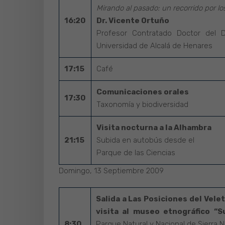
Mirando al pasado: un recorrido por l
16:20
Dr. Vicente Ortuño
Profesor Contratado Doctor del D
Universidad de Alcalá de Henares
17:15
Café
Comunicaciones orales
17:30
Taxonomía y biodiversidad
Visita nocturna a la Alhambra
21:15
Subida en autobús desde el
Parque de las Ciencias
Domingo, 13 Septiembre 2009
Salida a Las Posiciones del Vele
visita al museo etnográfico “S
8:30
Parque Natural y Nacional de Sierra 