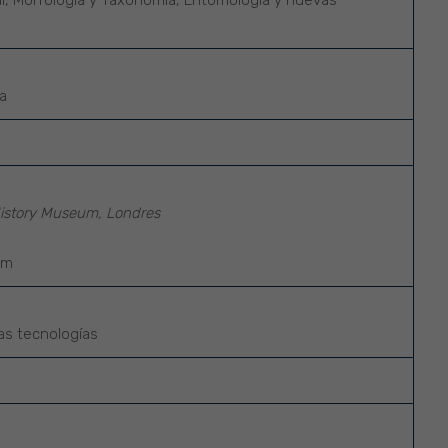
al, Morfología y Taxonomía, Entomología y nuevas
a
 History Museum, Londres
um
as tecnologías