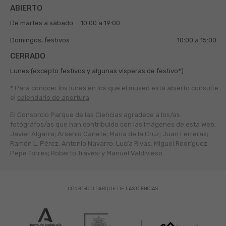
ABIERTO
De martes a sábado
10:00 a 19:00
Domingos, festivos
10:00 a 15:00
CERRADO
Lunes (excepto festivos y algunas vísperas de festivo*)
* Para conocer los lunes en los que el museo está abierto
consulte
el
calendario de apertura
El Consorcio Parque de las Ciencias agradece a los/as
fotógráfos/as que han contribuido con las imágenes de esta Web:
Javier Algarra; Arsenio Cañete; María de la Cruz; Juan Ferreras;
Ramón L. Pérez; Antonio Navarro; Lucía Rivas; Miguel Rodríguez;
Pepe Torres; Roberto Travesí y Manuel Valdivieso.
CONSORCIO PARQUE DE LAS CIENCIAS