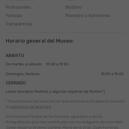
Profesionales
Biodomo
Participa
Planetario y Astronomía
Transparencia
Horario general del Museo:
ABIERTO
De martes a sábado
10:00 a 19:00
Domingos, festivos
10:00 a 15:00
CERRADO
Lunes (excepto festivos y algunas vísperas de festivo*)
* Para conocer los lunes en los que el museo está abierto
consulte
el
calendario de apertura
El Consorcio Parque de las Ciencias agradece a los/as
fotógráfos/as que han contribuido con las imágenes de esta Web:
Javier Algarra; Arsenio Cañete; María de la Cruz; Juan Ferreras;