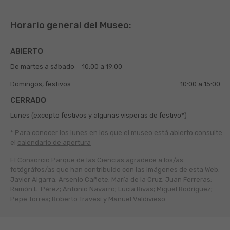
Horario general del Museo:
ABIERTO
De martes a sábado
10:00 a 19:00
Domingos, festivos
10:00 a 15:00
CERRADO
Lunes (excepto festivos y algunas vísperas de festivo*)
* Para conocer los lunes en los que el museo está abierto
consulte
el
calendario de apertura
El Consorcio Parque de las Ciencias agradece a los/as
fotógráfos/as que han contribuido con las imágenes de esta Web:
Javier Algarra; Arsenio Cañete; María de la Cruz; Juan Ferreras;
Ramón L. Pérez; Antonio Navarro; Lucía Rivas; Miguel Rodríguez;
Pepe Torres; Roberto Travesí y Manuel Valdivieso.