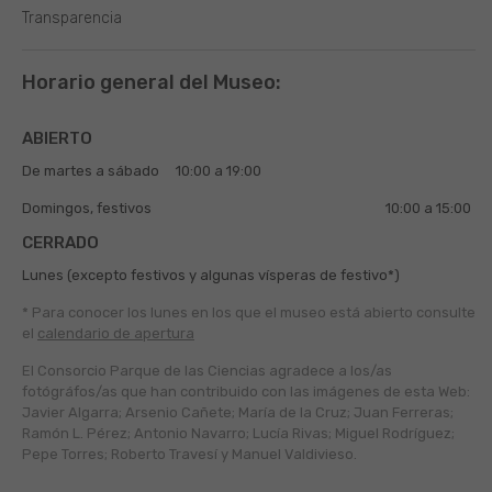
Transparencia
Horario general del Museo:
ABIERTO
De martes a sábado
10:00 a 19:00
Domingos, festivos
10:00 a 15:00
CERRADO
Lunes (excepto festivos y algunas vísperas de festivo*)
* Para conocer los lunes en los que el museo está abierto
consulte
el
calendario de apertura
El Consorcio Parque de las Ciencias agradece a los/as
fotógráfos/as que han contribuido con las imágenes de esta Web:
Javier Algarra; Arsenio Cañete; María de la Cruz; Juan Ferreras;
Ramón L. Pérez; Antonio Navarro; Lucía Rivas; Miguel Rodríguez;
Pepe Torres; Roberto Travesí y Manuel Valdivieso.