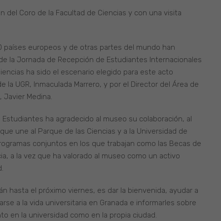
n del Coro de la Facultad de Ciencias y con una visita
0 países europeos y de otras partes del mundo han
a de la Jornada de Recepción de Estudiantes Internacionales
iencias ha sido el escenario elegido para este acto
e la UGR, Inmaculada Marrero, y por el Director del Área de
, Javier Medina.
e Estudiantes ha agradecido al museo su colaboración, al
que une al Parque de las Ciencias y a la Universidad de
 programas conjuntos en los que trabajan como las Becas de
cia, a la vez que ha valorado al museo como un activo
d.
n hasta el próximo viernes, es dar la bienvenida, ayudar a
rse a la vida universitaria en Granada e informarles sobre
to en la universidad como en la propia ciudad.