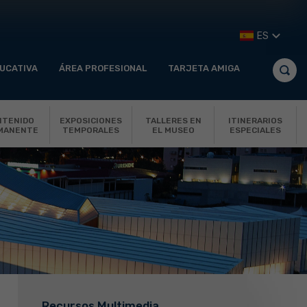
ES
UCATIVA
ÁREA PROFESIONAL
TARJETA AMIGA
NTENIDO
EXPOSICIONES
TALLERES EN
ITINERARIOS
MANENTE
TEMPORALES
EL MUSEO
ESPECIALES
Recursos Multimedia