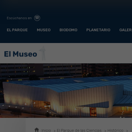
Escúchanos en
EL PARQUE
MUSEO
BIODOMO
PLANETARIO
GALER
Inicio
El Parque de las Ciencias
Histórico