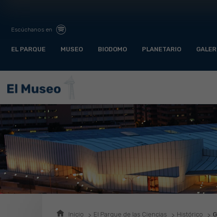
Escúchanos en
EL PARQUE
MUSEO
BIODOMO
PLANETARIO
GALER
Inicio
El Parque de las Ciencias
Histórico
G