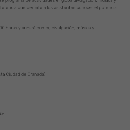
ste programa de actividades engloba divulgación, música y
eferencia que permite a los asistentes conocer el potencial
1:00 horas y aunará humor, divulgación, música y
esta Ciudad de Granada)
a»