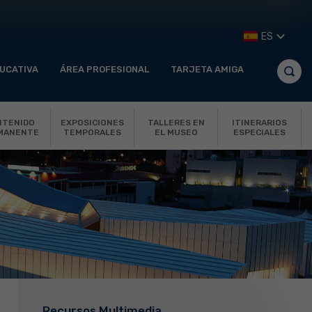
ES
UCATIVA
ÁREA PROFESIONAL
TARJETA AMIGA
NTENIDO
EXPOSICIONES
TALLERES EN
ITINERARIOS
MANENTE
TEMPORALES
EL MUSEO
ESPECIALES
Recursos Multimedia