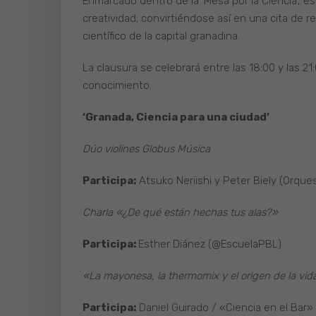
Enmarcado dentro de la ‘Mesa por la Ciencia’, e
creatividad; convirtiéndose así en una cita de r
científico de la capital granadina.
La clausura se celebrará entre las 18:00 y las 2
conocimiento.
‘Granada, Ciencia para una ciudad’
Dúo violines Globus Música
Participa:
Atsuko Neriishi y Peter Biely (Orqu
Charla «¿De qué están hechas tus alas?»
Participa:
Esther Diánez (@EscuelaPBL)
«La mayonesa, la thermomix y el origen de la vid
Participa:
Daniel Guirado / «Ciencia en el Bar»