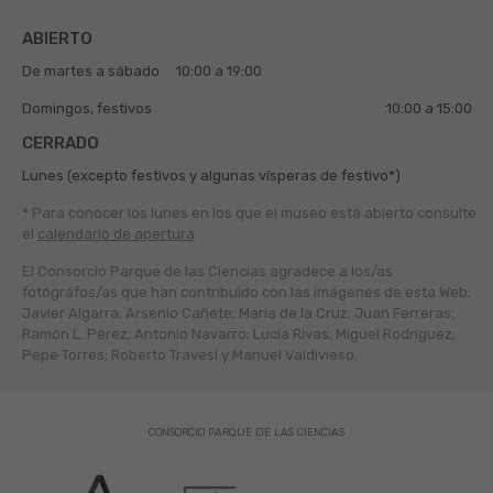
ABIERTO
De martes a sábado
10:00 a 19:00
Domingos, festivos
10:00 a 15:00
CERRADO
Lunes (excepto festivos y algunas vísperas de festivo*)
* Para conocer los lunes en los que el museo está abierto
consulte
el
calendario de apertura
El Consorcio Parque de las Ciencias agradece a los/as
fotógráfos/as que han contribuido con las imágenes de esta Web:
Javier Algarra; Arsenio Cañete; María de la Cruz; Juan Ferreras;
Ramón L. Pérez; Antonio Navarro; Lucía Rivas; Miguel Rodríguez;
Pepe Torres; Roberto Travesí y Manuel Valdivieso.
CONSORCIO PARQUE DE LAS CIENCIAS