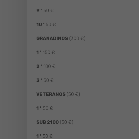
9 º
50 €
10 º
50 €
GRANADINOS
(300 €)
1 º
150 €
2 º
100 €
3 º
50 €
VETERANOS
(50 €)
1 º
50 €
SUB 2100
(50 €)
1 º
50 €