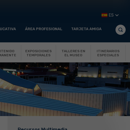
ES
UCATIVA
ÁREA PROFESIONAL
TARJETA AMIGA
NTENIDO
EXPOSICIONES
TALLERES EN
ITINERARIOS
MANENTE
TEMPORALES
EL MUSEO
ESPECIALES
Recursos Multimedia