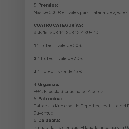
5.
Premios:
Más de 500 € en vales para material de ajedrez.
CUATRO CATEGORÍAS:
SUB 16, SUB 14, SUB 12 Y SUB 10
1 º
Trofeo + vale de 50 €
2 º
Trofeo + vale de 30 €
3 º
Trofeo + vale de 15 €
4.
Organiza:
EGA, Escuela Granadina de Ajedrez.
5.
Patrocina:
Patronato Municipal de Deportes, Instituto del 
Juventud.
6.
Colabora:
Parque de las ciencias, El legado andalusí y la O