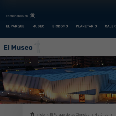
Escúchanos en
EL PARQUE
MUSEO
BIODOMO
PLANETARIO
GALER
Inicio
El Parque de las Ciencias
Histórico