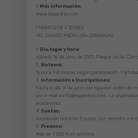
7.
Más información:
www.egajedrez.com
I ABIERTO DE AJEDREZ
«EL LEGADO ANDALUSÍ» (GRANADA)
1.
Día, lugar y hora:
sábado 16 de junio de 2007, Parque de las Cienc
2.
Sistema:
Suizo a 7-8 rondas según participación. Partidas
3.
Información e Inscripciones:
hasta el día 14 de junio por riguroso orden de in
por e-mail a info@egajedrez.com . La organizaci
posteriores.
4.
Cuotas:
inscripción única de 5 euros, con derecho a ent
5.
Premios:
Más de 3.000 € en premios.