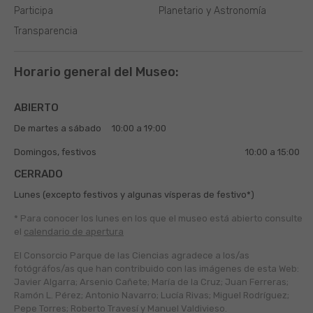
Participa
Planetario y Astronomía
Transparencia
Horario general del Museo:
ABIERTO
De martes a sábado
10:00 a 19:00
Domingos, festivos
10:00 a 15:00
CERRADO
Lunes (excepto festivos y algunas vísperas de festivo*)
* Para conocer los lunes en los que el museo está abierto
consulte
el
calendario de apertura
El Consorcio Parque de las Ciencias agradece a los/as
fotógráfos/as que han contribuido con las imágenes de esta Web:
Javier Algarra; Arsenio Cañete; María de la Cruz; Juan Ferreras;
Ramón L. Pérez; Antonio Navarro; Lucía Rivas; Miguel Rodríguez;
Pepe Torres; Roberto Travesí y Manuel Valdivieso.