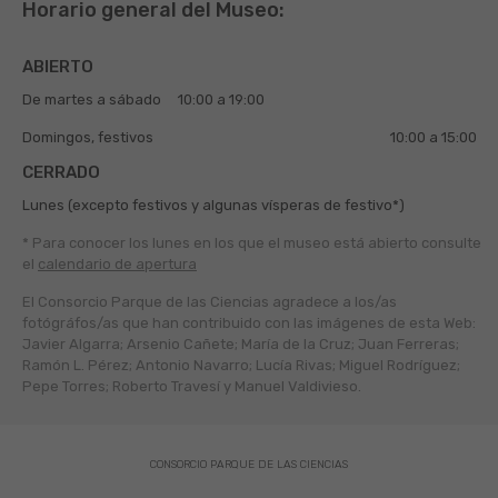
Horario general del Museo:
ABIERTO
De martes a sábado
10:00 a 19:00
Domingos, festivos
10:00 a 15:00
CERRADO
Lunes (excepto festivos y algunas vísperas de festivo*)
* Para conocer los lunes en los que el museo está abierto
consulte
el
calendario de apertura
El Consorcio Parque de las Ciencias agradece a los/as
fotógráfos/as que han contribuido con las imágenes de esta Web:
Javier Algarra; Arsenio Cañete; María de la Cruz; Juan Ferreras;
Ramón L. Pérez; Antonio Navarro; Lucía Rivas; Miguel Rodríguez;
Pepe Torres; Roberto Travesí y Manuel Valdivieso.
CONSORCIO PARQUE DE LAS CIENCIAS