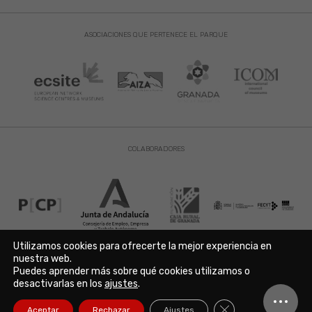
ASOCIACIONES QUE PERTENECE EL PARQUE
COLABORADORES
Utilizamos cookies para ofrecerte la mejor experiencia en
nuestra web.
Puedes aprender más sobre qué cookies utilizamos o
Aviso Legal
|
Política de Privacidad
|
Política de Cookies
desactivarlas en los
ajustes
.
Copyright © 2021. Parque de las Ciencias. Avda. de la Ciencia s/n
18006 Granada. España. Telf.: 958 131 900. Todos los derechos
Cerrar el banner de
Aceptar
Rechazar
Ajustes