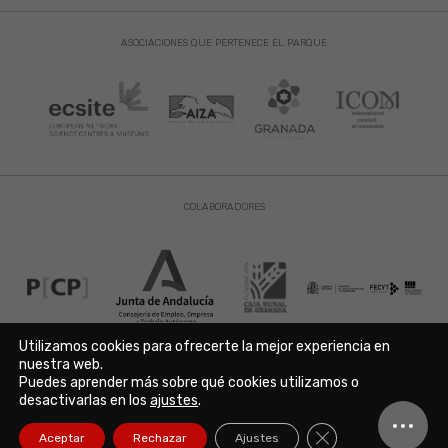
ASOCIACIONES QUE PERTENECE EL PARQUE
COLABORADORES
Utilizamos cookies para ofrecerte la mejor experiencia en
nuestra web.
Puedes aprender más sobre qué cookies utilizamos o
Aviso Legal
|
Política de Privacidad
|
Política de Cookies
desactivarlas en los
ajustes
.
Copyright © 2021. Parque de las Ciencias. Avda. de la Ciencia s/n
18006 Granada. España. Telf.: 958 131 900. Todos los derechos
Cerrar el banner de
Aceptar
Rechazar
Ajustes
reservados./