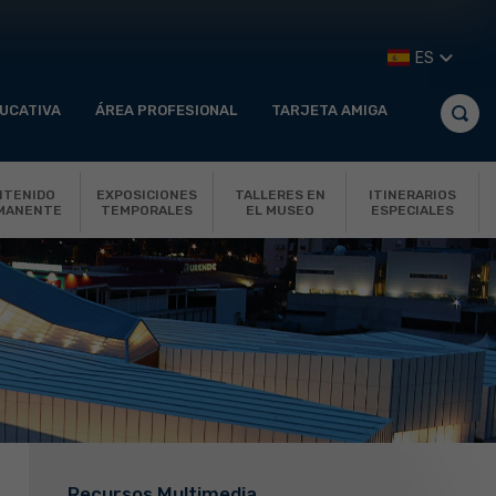
ES
UCATIVA
ÁREA PROFESIONAL
TARJETA AMIGA
NTENIDO
EXPOSICIONES
TALLERES EN
ITINERARIOS
MANENTE
TEMPORALES
EL MUSEO
ESPECIALES
Recursos Multimedia