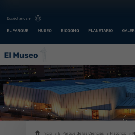
Escúchanos en
EL PARQUE
MUSEO
BIODOMO
PLANETARIO
GALER
Inicio
El Parque de las Ciencias
Histórico
N