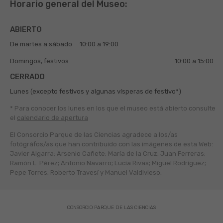
Horario general del Museo:
ABIERTO
De martes a sábado
10:00 a 19:00
Domingos, festivos
10:00 a 15:00
CERRADO
Lunes (excepto festivos y algunas vísperas de festivo*)
* Para conocer los lunes en los que el museo está abierto
consulte
el
calendario de apertura
El Consorcio Parque de las Ciencias agradece a los/as
fotógráfos/as que han contribuido con las imágenes de esta Web:
Javier Algarra; Arsenio Cañete; María de la Cruz; Juan Ferreras;
Ramón L. Pérez; Antonio Navarro; Lucía Rivas; Miguel Rodríguez;
Pepe Torres; Roberto Travesí y Manuel Valdivieso.
CONSORCIO PARQUE DE LAS CIENCIAS