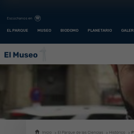
Escúchanos en
EL PARQUE
MUSEO
BIODOMO
PLANETARIO
GALER
Inicio
El Parque de las Ciencias
Histórico
P