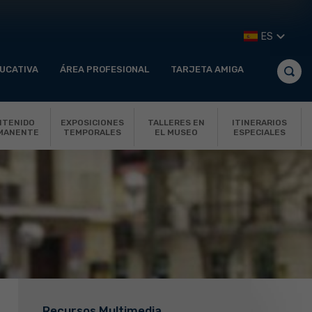
ES
UCATIVA
ÁREA PROFESIONAL
TARJETA AMIGA
NTENIDO
EXPOSICIONES
TALLERES EN
ITINERARIOS
MANENTE
TEMPORALES
EL MUSEO
ESPECIALES
Recursos Multimedia