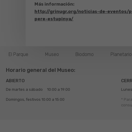
Más información:
http://grinugr.org/noticias-de-eventos/p
pere-estupinya/
El Parque
Museo
Biodomo
Planetari
Horario general del Museo:
ABIERTO
CER
De martes a sábado
10:00 a 19:00
Lunes
Domingos, festivos
10:00 a 15:00
* Par
consu