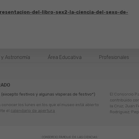
resentacion-del-libro-sex2-la-ciencia-del-sexo-de-
o y Astronomía
Área Educativa
Profesionales
RADO
 (excepto festivos y algunas vísperas de festivo*)
El Consorcio P
contribuido co
a conocer los lunes en los que el museo está abierto
la Cruz; Juan F
lte el
calendario de apertura
Rodríguez; Pepe
CONSORCIO PARQUE DE LAS CIENCIAS