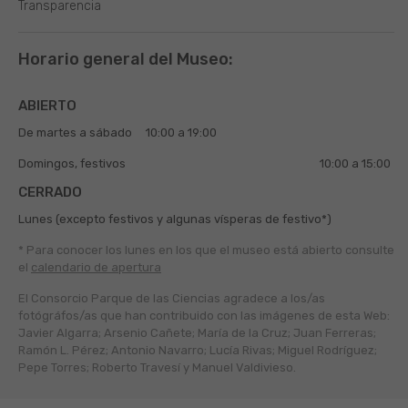
Transparencia
Horario general del Museo:
ABIERTO
De martes a sábado
10:00 a 19:00
Domingos, festivos
10:00 a 15:00
CERRADO
Lunes (excepto festivos y algunas vísperas de festivo*)
* Para conocer los lunes en los que el museo está abierto
consulte
el
calendario de apertura
El Consorcio Parque de las Ciencias agradece a los/as
fotógráfos/as que han contribuido con las imágenes de esta Web:
Javier Algarra; Arsenio Cañete; María de la Cruz; Juan Ferreras;
Ramón L. Pérez; Antonio Navarro; Lucía Rivas; Miguel Rodríguez;
Pepe Torres; Roberto Travesí y Manuel Valdivieso.