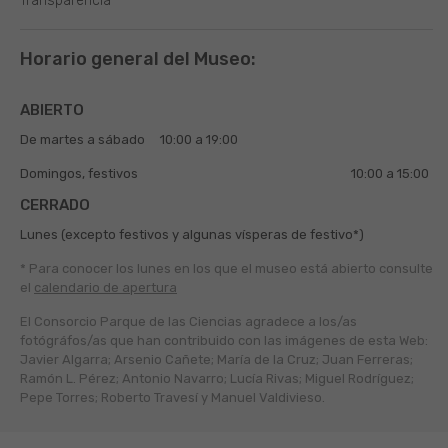
Transparencia
Horario general del Museo:
ABIERTO
De martes a sábado
10:00 a 19:00
Domingos, festivos
10:00 a 15:00
CERRADO
Lunes (excepto festivos y algunas vísperas de festivo*)
* Para conocer los lunes en los que el museo está abierto
consulte
el
calendario de apertura
El Consorcio Parque de las Ciencias agradece a los/as
fotógráfos/as que han contribuido con las imágenes de esta Web:
Javier Algarra; Arsenio Cañete; María de la Cruz; Juan Ferreras;
Ramón L. Pérez; Antonio Navarro; Lucía Rivas; Miguel Rodríguez;
Pepe Torres; Roberto Travesí y Manuel Valdivieso.