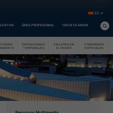
ES
UCATIVA
ÁREA PROFESIONAL
TARJETA AMIGA
NTENIDO
EXPOSICIONES
TALLERES EN
ITINERARIOS
MANENTE
TEMPORALES
EL MUSEO
ESPECIALES
Recursos Multimedia