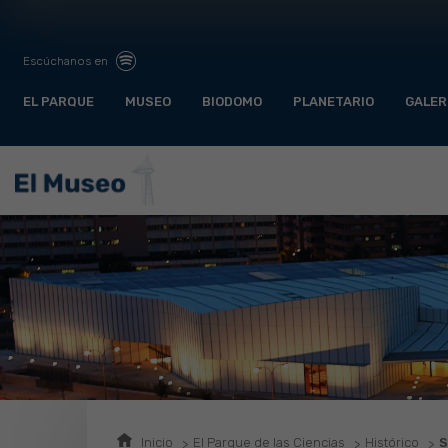
Escúchanos en
EL PARQUE
MUSEO
BIODOMO
PLANETARIO
GALER
Inicio
El Parque de las Ciencias
Histórico
S