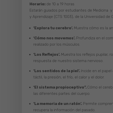
Horario:
de 10 a 19 horas
Estarán guiados por estudiantes de Medicina y
y Aprendizaje (CTS 1003), de la Universidad de 
‘Explora tu cerebro’.
Muestra cómo es la ana
‘Cómo nos movemos’.
Profundiza en el com
realizado por los músculos.
‘Los Reflejos’.
Muestra los reflejos pupilar, r
respuesta de nuestro sistema nervioso.
‘Los sentidos de la piel’.
Incide en el papel 
táctil, la presión, el frío, el calor y el dolor.
‘El sistema propioceptivo”.
Cómo el cerebr
las diferentes partes del cuerpo.
‘La memoria de un ratón’.
Permite comprende
recupera la información del pasado.