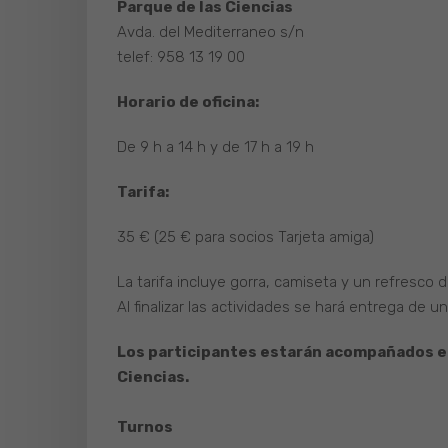
Parque de las Ciencias
Avda. del Mediterraneo s/n
telef: 958 13 19 00
Horario de oficina:
De 9 h a 14 h y de 17 h a 19 h
Tarifa:
35 € (25 € para socios Tarjeta amiga)
La tarifa incluye gorra, camiseta y un refresco di
Al finalizar las actividades se hará entrega de 
Los participantes estarán acompañados e
Ciencias.
Turnos