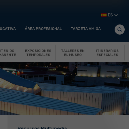
ES
UCATIVA
ÁREA PROFESIONAL
TARJETA AMIGA
NTENIDO
EXPOSICIONES
TALLERES EN
ITINERARIOS
MANENTE
TEMPORALES
EL MUSEO
ESPECIALES
Recursos Multimedia