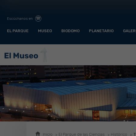
Escúchanos en
EL PARQUE
MUSEO
BIODOMO
PLANETARIO
GALER
Inicio
El Parque de las Ciencias
Histórico
T