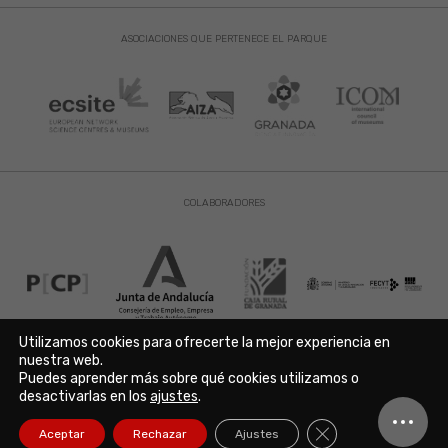
ASOCIACIONES QUE PERTENECE EL PARQUE
COLABORADORES
Utilizamos cookies para ofrecerte la mejor experiencia en
nuestra web.
Puedes aprender más sobre qué cookies utilizamos o
Aviso Legal
|
Política de Privacidad
|
Política de Cookies
desactivarlas en los
ajustes
.
Copyright © 2021. Parque de las Ciencias. Avda. de la Ciencia s/n
18006 Granada. España. Telf.: 958 131 900. Todos los derechos
Cerrar el banner de
Aceptar
Rechazar
Ajustes
reservados./