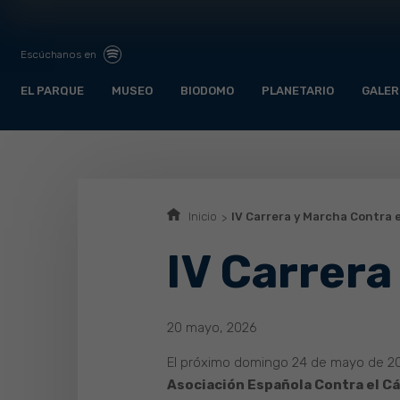
Escúchanos en
EL PARQUE
MUSEO
BIODOMO
PLANETARIO
GALER
Inicio
IV Carrera y Marcha Contra 
IV Carrera
20 mayo, 2026
El próximo domingo 24 de mayo de 20
Asociación Española Contra el C