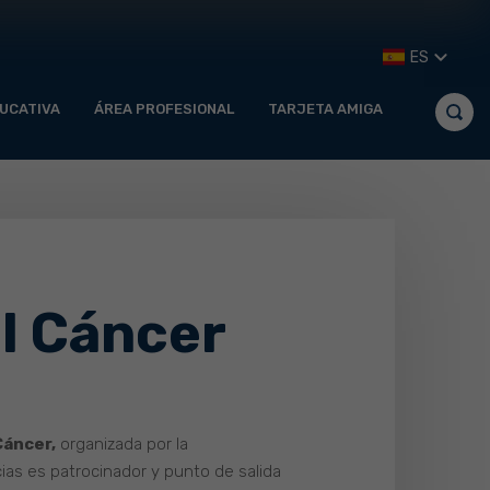
ES
UCATIVA
ÁREA PROFESIONAL
TARJETA AMIGA
el Cáncer
Cáncer,
organizada por la
ias es patrocinador y punto de salida