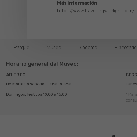
Más información:
https://www.travellingwithlight.com/
El Parque
Museo
Biodomo
Planetari
Horario general del Museo:
ABIERTO
CER
De martes a sábado
10:00 a 19:00
Lunes
Domingos, festivos
10:00 a 15:00
* Par
consu