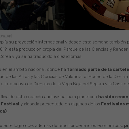
rro.net
plía su proyección internacional y desde esta semana también 
019, esta producción propia del Parque de las Ciencias y Render 
orea y ya se ha traducido a diez idiomas.
o en el ámbito nacional, donde ha
formado parte de la cartele
d de las Artes y las Ciencias de Valencia, el Museo de la Ciencia 
e Interactivo de Ciencias de la Vega Baja del Segura y la Casa de 
ífica de esta creación audiovisual para planetario
ha sido recon
 Festival
y alabada presentado en algunos de los
Festivales 
ca)
.
de este logro que, además de reportar beneficios económicos,
pr