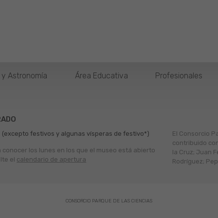
o y Astronomía
Área Educativa
Profesionales
RADO
 (excepto festivos y algunas vísperas de festivo*)
El Consorcio P
contribuido co
a conocer los lunes en los que el museo está abierto
la Cruz; Juan F
lte el
calendario de apertura
Rodríguez; Pepe
CONSORCIO PARQUE DE LAS CIENCIAS