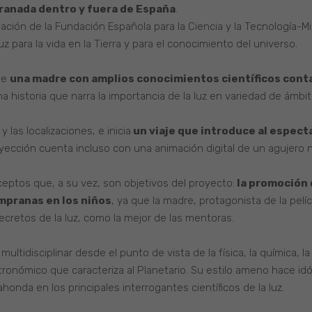
Granada dentro y fuera de España
.
ación de la Fundación Española para la Ciencia y la Tecnología-Mi
z para la vida en la Tierra y para el conocimiento del universo.
que
una madre con amplios conocimientos científicos contagi
a historia que narra la importancia de la luz en variedad de ámbit
 las localizaciones, e inicia
un viaje que introduce al especta
oyección cuenta incluso con una animación digital de un agujero n
ptos que, a su vez, son objetivos del proyecto:
la promoción d
mpranas en los niños
, ya que la madre, protagonista de la pelíc
secretos de la luz, como la mejor de las mentoras.
multidisciplinar desde el punto de vista de la física, la química, la 
stronómico que caracteriza al Planetario. Su estilo ameno hace i
onda en los principales interrogantes científicos de la luz.