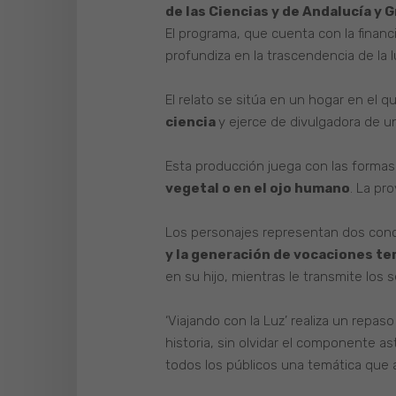
de las Ciencias y de Andalucía y 
El programa, que cuenta con la financi
profundiza en la trascendencia de la lu
El relato se sitúa en un hogar en el 
ciencia
y ejerce de divulgadora de un
Esta producción juega con las formas y
vegetal o en el ojo humano
. La pr
Los personajes representan dos conce
y la generación de vocaciones te
en su hijo, mientras le transmite los 
‘Viajando con la Luz’ realiza un repaso 
historia, sin olvidar el componente a
todos los públicos una temática que ah