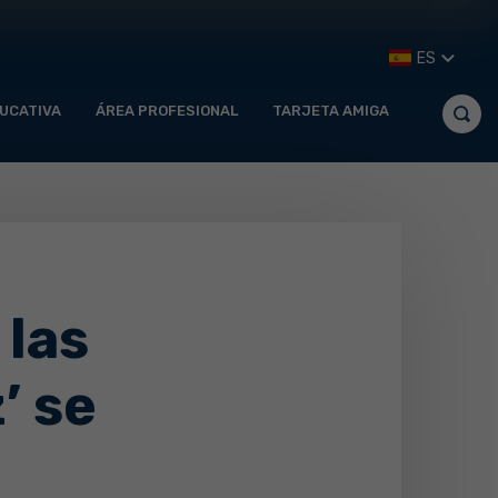
ES
UCATIVA
ÁREA PROFESIONAL
TARJETA AMIGA
 las
’ se