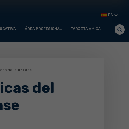
ES
UCATIVA
ÁREA PROFESIONAL
TARJETA AMIGA
as de la 4ª Fase
icas del
ase