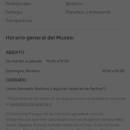
Profesionales
Biodomo
Participa
Planetario y Astronomía
Transparencia
Horario general del Museo:
ABIERTO
De martes a sábado
10:00 a 19:00
Domingos, festivos
10:00 a 15:00
CERRADO
Lunes (excepto festivos y algunas vísperas de festivo*)
* Para conocer los lunes en los que el museo está abierto
consulte
el
calendario de apertura
El Consorcio Parque de las Ciencias agradece a los/as
fotógráfos/as que han contribuido con las imágenes de esta Web:
Javier Algarra; Arsenio Cañete; María de la Cruz; Juan Ferreras;