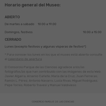
Horario general del Museo:
ABIERTO
De martes a sábado
10:00 a 19:00
Domingos, festivos
10:00 a 15:00
CERRADO
Lunes (excepto festivos y algunas vísperas de festivo*)
* Para conocer los lunes en los que el museo está abierto
consulte
el
calendario de apertura
El Consorcio Parque de las Ciencias agradece a los/as
fotógráfos/as que han contribuido con las imágenes de esta Web:
Javier Algarra; Arsenio Cañete; María de la Cruz; Juan Ferreras;
Ramón L. Pérez; Antonio Navarro; Lucía Rivas; Miguel Rodríguez;
Pepe Torres; Roberto Travesí y Manuel Valdivieso.
CONSORCIO PARQUE DE LAS CIENCIAS