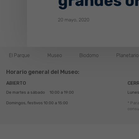
grandes o
20 mayo, 2020
El Parque
Museo
Biodomo
Planetari
Horario general del Museo:
ABIERTO
CER
De martes a sábado
10:00 a 19:00
Lunes
Domingos, festivos
10:00 a 15:00
* Par
consu