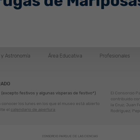
rugas de Mariposa
o y Astronomía
Área Educativa
Profesionales
RADO
 (excepto festivos y algunas vísperas de festivo*)
El Consorcio P
contribuido co
a conocer los lunes en los que el museo está abierto
la Cruz; Juan F
lte el
calendario de apertura
Rodríguez; Pepe
CONSORCIO PARQUE DE LAS CIENCIAS