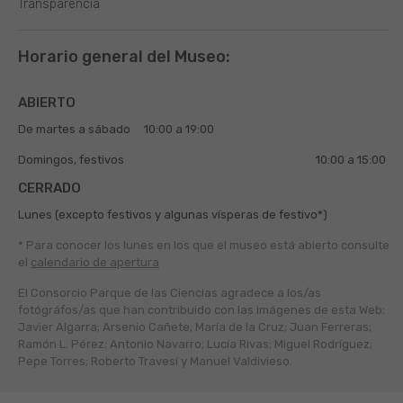
Transparencia
Horario general del Museo:
ABIERTO
De martes a sábado
10:00 a 19:00
Domingos, festivos
10:00 a 15:00
CERRADO
Lunes (excepto festivos y algunas vísperas de festivo*)
* Para conocer los lunes en los que el museo está abierto
consulte
el
calendario de apertura
El Consorcio Parque de las Ciencias agradece a los/as
fotógráfos/as que han contribuido con las imágenes de esta Web:
Javier Algarra; Arsenio Cañete; María de la Cruz; Juan Ferreras;
Ramón L. Pérez; Antonio Navarro; Lucía Rivas; Miguel Rodríguez;
Pepe Torres; Roberto Travesí y Manuel Valdivieso.